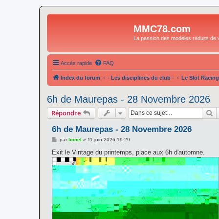
MMC78.com
La passion des modèles réduits de v
Accès rapide
FAQ
Index du forum
- Les disciplines du club -
Le Slot Racing
6h de Maurepas - 28 Novembre 2026
R
Répondre
6h de Maurepas - 28 Novembre 2026
M
par
lionel
»
11 juin 2026 19:29
e
s
Exit le Vintage du printemps, place aux 6h d'automne.
s
a
g
e