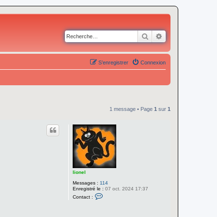
Rechercher
Recherche avancé
S’enregistrer
Connexion
1 message • Page
1
sur
1
lionel
Messages :
114
Enregistré le :
07 oct. 2024 17:37
C
Contact :
o
n
t