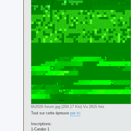
6h2026 forum.jpg (204.17 Kio) Vu 2815 fois
Tout sur cette épreuve
par ici
Inscriptions:
1-Carabo 1