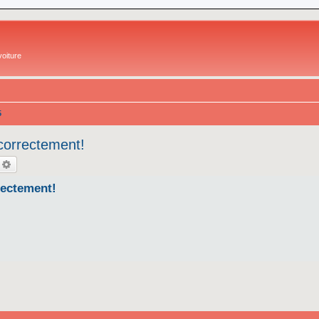
oiture
5
correctement!
echercher
Recherche avancée
rectement!