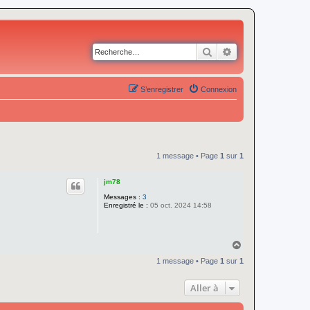
Rechercher
Recherche avancé
S’enregistrer
Connexion
1 message • Page
1
sur
1
jm78
Messages :
3
Enregistré le :
05 oct. 2024 14:58
H
a
1 message • Page
1
sur
1
u
t
Aller à