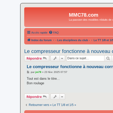
MMC78.com
La passion des modèles réduits de v
Accès rapide
FAQ
Index du forum
- Les disciplines du club -
Le TT 1/8 et 1/
Le compresseur fonctionne à nouveau 
R
Répondre
Le compresseur fonctionne à nouveau cor
M
par
jm78
»
23 févr. 2025 07:57
e
s
Tout est dans le titre...
s
Bon roulage
a
g
e
Répondre
Retourner vers « Le TT 1/8 et 1/5 »