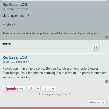
Re: Essai LCG
M
28 févr. 2025 07:40
e
s
alors, qu'en est il ?
s
a
g
Photo ??
e
Faites en sorte que les vaincus puissent se féliciter de vous avoir pour vainqueur
patprin
Re: Essai LCG
M
02 mars 2025 11:02
e
s
Parfait pour la première sortie. Bon en franchissement reste à régler
s
l'équilibrage. Pour les photos compliqué sur le forum. Je poste la première
a
g
sortie sur WhatsApp.
e
Répondre
3 messages • Page
1
sur
1
Aller à