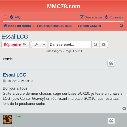
MMC78.com
FAQ
S’enregistrer
Connexion
R
Index du forum
- Les disciplines du club -
Le coin Crawler
e
Essai LCG
c
Rechercher
Recherche 
Répondre
h
3 messages • Page
1
sur
1
e
patprin
r
c
h
Essai LCG
e
M
18 févr. 2025 09:33
e
r
s
Bonjour à Tous,
s
Suite à usure de mon châssis cage sur base SCX10, je teste un châssis
a
g
LCG (Low Center Gravity) en réutilisant ma base SCX10. Les résultats
e
lors de la prochaine sortie.
lionel