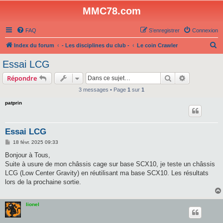
MMC78.com
FAQ
S’enregistrer
Connexion
R
Index du forum
- Les disciplines du club -
Le coin Crawler
e
Essai LCG
c
Rechercher
Recherche 
Répondre
h
3 messages • Page
1
sur
1
e
patprin
r
c
h
Essai LCG
e
M
18 févr. 2025 09:33
e
r
s
Bonjour à Tous,
s
Suite à usure de mon châssis cage sur base SCX10, je teste un châssis
a
g
LCG (Low Center Gravity) en réutilisant ma base SCX10. Les résultats
e
lors de la prochaine sortie.
lionel