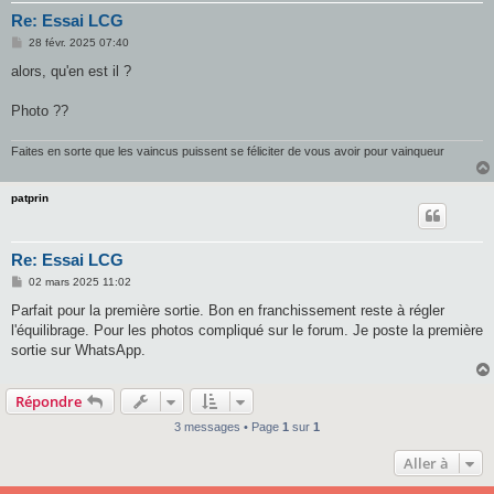
Re: Essai LCG
M
28 févr. 2025 07:40
e
s
alors, qu'en est il ?
s
a
g
Photo ??
e
Faites en sorte que les vaincus puissent se féliciter de vous avoir pour vainqueur
patprin
Re: Essai LCG
M
02 mars 2025 11:02
e
s
Parfait pour la première sortie. Bon en franchissement reste à régler
s
l'équilibrage. Pour les photos compliqué sur le forum. Je poste la première
a
g
sortie sur WhatsApp.
e
Répondre
3 messages • Page
1
sur
1
Aller à