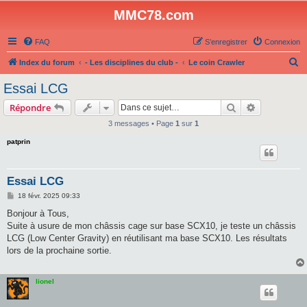
MMC78.com
FAQ
S’enregistrer
Connexion
R
Index du forum
- Les disciplines du club -
Le coin Crawler
e
Essai LCG
c
Rechercher
Recherche 
Répondre
h
3 messages • Page
1
sur
1
e
patprin
r
c
h
Essai LCG
e
M
18 févr. 2025 09:33
e
r
s
Bonjour à Tous,
s
Suite à usure de mon châssis cage sur base SCX10, je teste un châssis
a
g
LCG (Low Center Gravity) en réutilisant ma base SCX10. Les résultats
e
lors de la prochaine sortie.
lionel