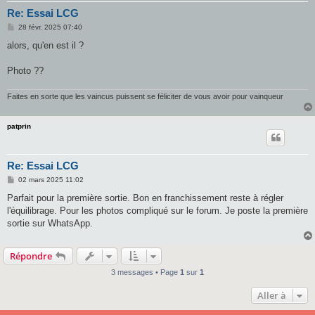
Re: Essai LCG
M
28 févr. 2025 07:40
e
s
alors, qu'en est il ?
s
a
g
Photo ??
e
Faites en sorte que les vaincus puissent se féliciter de vous avoir pour vainqueur
patprin
Re: Essai LCG
M
02 mars 2025 11:02
e
s
Parfait pour la première sortie. Bon en franchissement reste à régler
s
l'équilibrage. Pour les photos compliqué sur le forum. Je poste la première
a
g
sortie sur WhatsApp.
e
Répondre
3 messages • Page
1
sur
1
Aller à