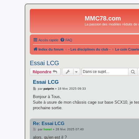
MMC78.com
La passion des modèles réduits de v
Accès rapide
FAQ
Index du forum
- Les disciplines du club -
Le coin Crawle
Essai LCG
R
Répondre
Essai LCG
M
par
patprin
»
18 févr. 2025 09:33
e
s
Bonjour à Tous,
s
Suite à usure de mon châssis cage sur base SCX10, je test
a
g
prochaine sortie.
e
Re: Essai LCG
M
par
lionel
»
28 févr. 2025 07:40
e
s
alors, qu'en est il ?