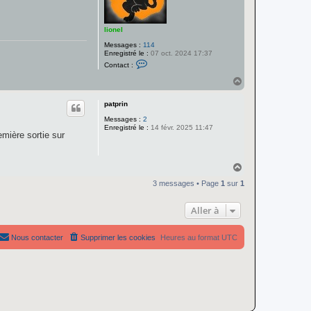
lionel
Messages :
114
Enregistré le :
07 oct. 2024 17:37
C
Contact :
o
n
H
t
a
a
u
c
patprin
t
t
Messages :
2
e
Enregistré le :
14 févr. 2025 11:47
r
emière sortie sur
l
i
o
n
H
e
a
l
3 messages • Page
1
sur
1
u
t
Aller à
Nous contacter
Supprimer les cookies
Heures au format
UTC