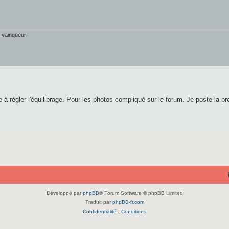
r vainqueur
 à régler l'équilibrage. Pour les photos compliqué sur le forum. Je poste la pr
Développé par
phpBB
® Forum Software © phpBB Limited
Traduit par
phpBB-fr.com
Confidentialité
|
Conditions