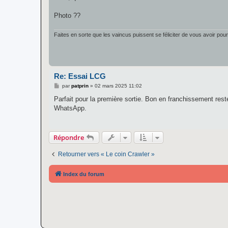
s
a
g
Photo ??
e
Faites en sorte que les vaincus puissent se féliciter de vous avoir pou
Re: Essai LCG
M
par
patprin
»
02 mars 2025 11:02
e
s
Parfait pour la première sortie. Bon en franchissement reste
s
WhatsApp.
a
g
e
Répondre
Retourner vers « Le coin Crawler »
Index du forum