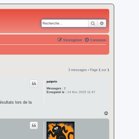
Rechercher
Recherche avancé
S’enregistrer
Connexion
3 messages • Page
1
sur
1
patprin
Messages :
2
Enregistré le :
14 févr. 2025 11:47
sultats lors de la
H
a
u
t