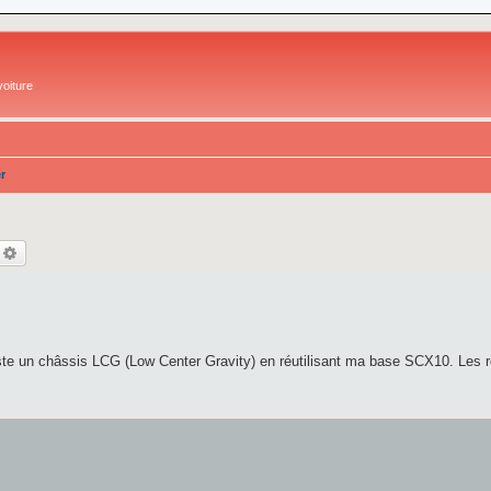
oiture
r
echercher
Recherche avancée
e un châssis LCG (Low Center Gravity) en réutilisant ma base SCX10. Les ré