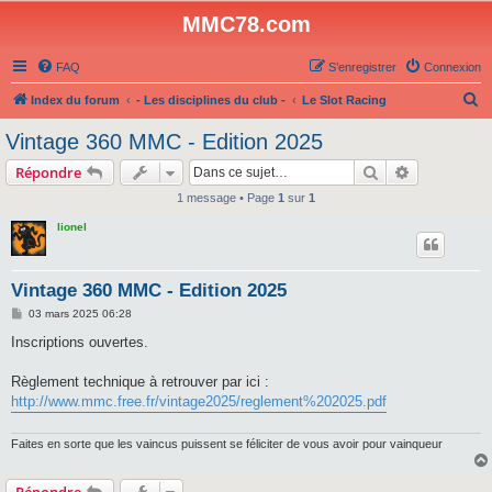
MMC78.com
FAQ
S’enregistrer
Connexion
R
Index du forum
- Les disciplines du club -
Le Slot Racing
e
Vintage 360 MMC - Edition 2025
c
Rechercher
Recherche 
Répondre
h
1 message • Page
1
sur
1
e
lionel
r
c
h
Vintage 360 MMC - Edition 2025
e
M
03 mars 2025 06:28
e
r
s
Inscriptions ouvertes.
s
a
g
Règlement technique à retrouver par ici :
e
http://www.mmc.free.fr/vintage2025/reglement%202025.pdf
Faites en sorte que les vaincus puissent se féliciter de vous avoir pour vainqueur
Répondre