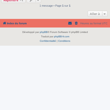
1 message • Page
1
sur
1
Aller à
Index du forum
Heures au format
UTC
Développé par
phpBB
® Forum Software © phpBB Limited
Traduit par
phpBB-fr.com
Confidentialité
|
Conditions