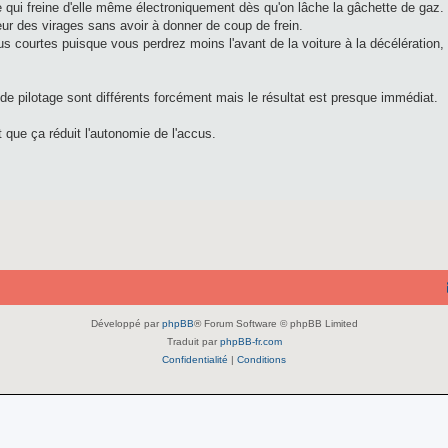
re qui freine d'elle même électroniquement dès qu'on lâche la gâchette de gaz.
rieur des virages sans avoir à donner de coup de frein.
lus courtes puisque vous perdrez moins l'avant de la voiture à la décélération
es de pilotage sont différents forcément mais le résultat est presque immédiat.
t que ça réduit l'autonomie de l'accus.
Développé par
phpBB
® Forum Software © phpBB Limited
Traduit par
phpBB-fr.com
Confidentialité
|
Conditions