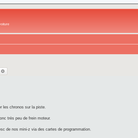
oiture
echercher
Recherche avancée
 les chronos sur la piste.
onc très peu de frein moteur.
es esc de nos mini-z via des cartes de programmation.