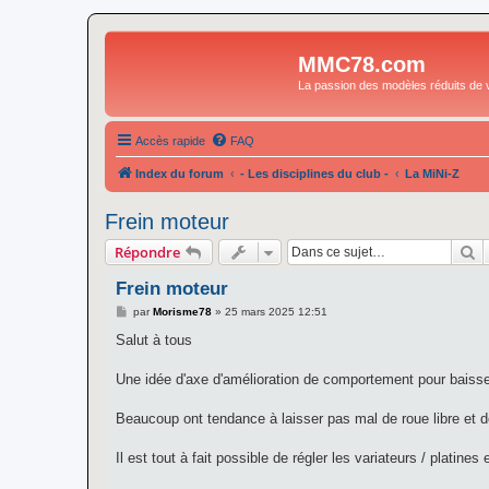
MMC78.com
La passion des modèles réduits de v
Accès rapide
FAQ
Index du forum
- Les disciplines du club -
La MiNi-Z
Frein moteur
R
Répondre
Frein moteur
M
par
Morisme78
»
25 mars 2025 12:51
e
s
Salut à tous
s
a
g
Une idée d'axe d'amélioration de comportement pour baisser
e
Beaucoup ont tendance à laisser pas mal de roue libre et d
Il est tout à fait possible de régler les variateurs / platin