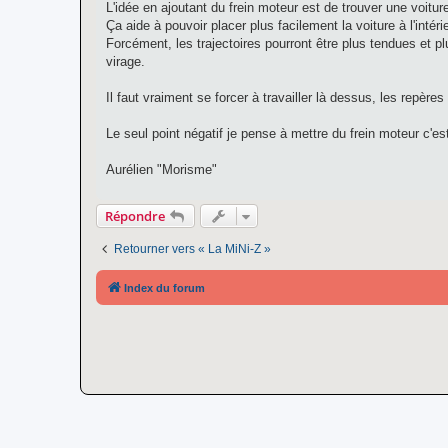
L'idée en ajoutant du frein moteur est de trouver une voitu
Ça aide à pouvoir placer plus facilement la voiture à l'inté
Forcément, les trajectoires pourront être plus tendues et p
virage.
Il faut vraiment se forcer à travailler là dessus, les repèr
Le seul point négatif je pense à mettre du frein moteur c'es
Aurélien "Morisme"
Répondre
Retourner vers « La MiNi-Z »
Index du forum