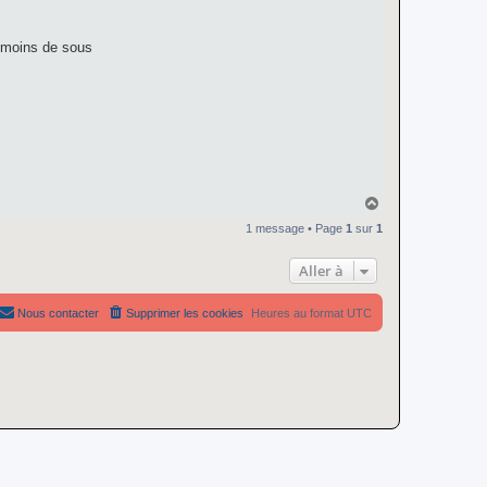
, moins de sous
H
a
1 message • Page
1
sur
1
u
t
Aller à
Nous contacter
Supprimer les cookies
Heures au format
UTC