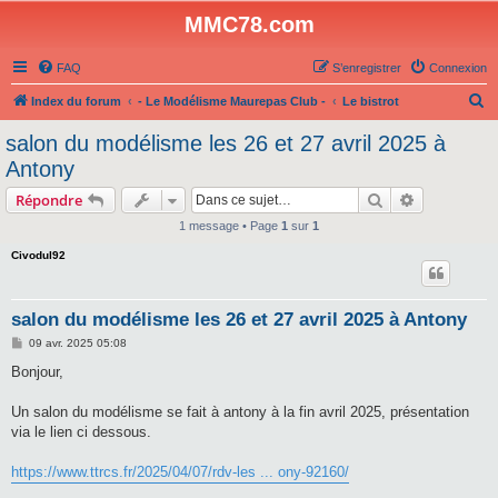
MMC78.com
FAQ
S’enregistrer
Connexion
R
Index du forum
- Le Modélisme Maurepas Club -
Le bistrot
e
salon du modélisme les 26 et 27 avril 2025 à
c
Antony
h
Rechercher
Recherche 
Répondre
e
1 message • Page
1
sur
1
r
Civodul92
c
h
e
salon du modélisme les 26 et 27 avril 2025 à Antony
r
M
09 avr. 2025 05:08
e
s
Bonjour,
s
a
g
Un salon du modélisme se fait à antony à la fin avril 2025, présentation
e
via le lien ci dessous.
https://www.ttrcs.fr/2025/04/07/rdv-les ... ony-92160/