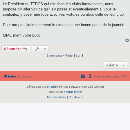
Le Président du TTRCS qui est dans les clubs intervenants, nous
propose d'y aller voir ce qu'il s'y passe et éventuellement si vous le
souhaitez y poser une roue avec vos voitures ou alors celle de leur club.
Pour ma part j'irais surement le dimanche une bonne partie de la journée.
MMC ment votre Ludo.
Répondre
1 message • Page
1
sur
1
Aller à
Index du forum
Heures au format
UTC
Développé par
phpBB
® Forum Software © phpBB Limited
Traduit par
phpBB-fr.com
Confidentialité
|
Conditions