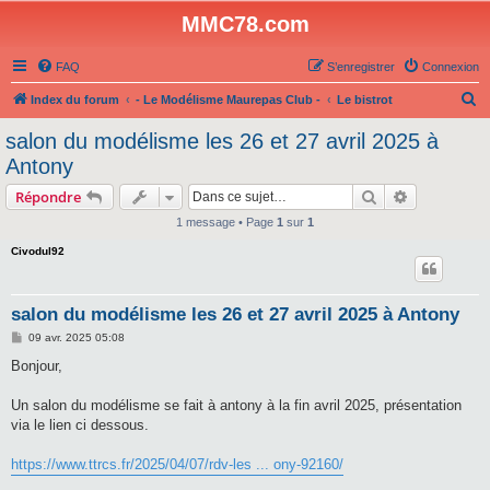
MMC78.com
FAQ
S’enregistrer
Connexion
R
Index du forum
- Le Modélisme Maurepas Club -
Le bistrot
e
salon du modélisme les 26 et 27 avril 2025 à
c
Antony
h
Rechercher
Recherche 
Répondre
e
1 message • Page
1
sur
1
r
Civodul92
c
h
e
salon du modélisme les 26 et 27 avril 2025 à Antony
r
M
09 avr. 2025 05:08
e
s
Bonjour,
s
a
g
Un salon du modélisme se fait à antony à la fin avril 2025, présentation
e
via le lien ci dessous.
https://www.ttrcs.fr/2025/04/07/rdv-les ... ony-92160/