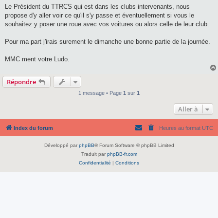
Le Président du TTRCS qui est dans les clubs intervenants, nous
propose d'y aller voir ce qu'il s'y passe et éventuellement si vous le
souhaitez y poser une roue avec vos voitures ou alors celle de leur club.
Pour ma part j'irais surement le dimanche une bonne partie de la journée.
MMC ment votre Ludo.
Répondre
1 message • Page
1
sur
1
Aller à
Index du forum
Heures au format
UTC
Développé par
phpBB
® Forum Software © phpBB Limited
Traduit par
phpBB-fr.com
Confidentialité
|
Conditions