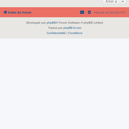
Aller à
Index du forum
Heures au format
UTC
Développé par
phpBB
® Forum Software © phpBB Limited
Traduit par
phpBB-fr.com
Confidentialité
|
Conditions