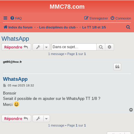
MMC78.com
FAQ
S’enregistrer
Connexion
R
Index du forum
- Les disciplines du club -
Le TT 1/8 et 1/5
e
WhatsApp
c
Rechercher
Recherche 
Répondre
h
1 message • Page
1
sur
1
e
gtt90@free.fr
r
c
h
WhatsApp
e
M
05 mai 2025 18:32
e
r
s
Bonsoir
s
Serait il possible de m ajouter sur le WhatsApp TT 1/8 ?
a
g
Merci
e
Répondre
1 message • Page
1
sur
1