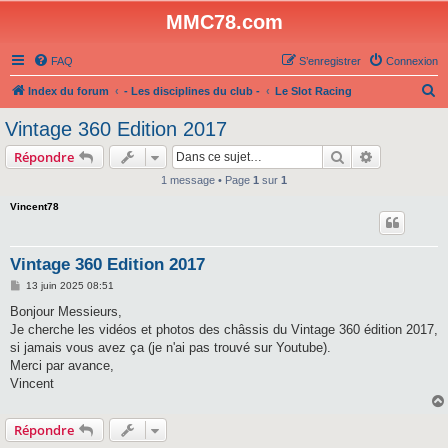
MMC78.com
FAQ
S’enregistrer
Connexion
R
Index du forum
- Les disciplines du club -
Le Slot Racing
e
Vintage 360 Edition 2017
c
Rechercher
Recherche 
Répondre
h
1 message • Page
1
sur
1
e
Vincent78
r
c
h
Vintage 360 Edition 2017
e
M
13 juin 2025 08:51
e
r
s
Bonjour Messieurs,
s
Je cherche les vidéos et photos des châssis du Vintage 360 édition 2017,
a
g
si jamais vous avez ça (je n'ai pas trouvé sur Youtube).
e
Merci par avance,
Vincent
Répondre