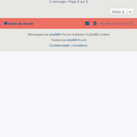
1 message • Page
1
sur
1
Aller à
Index du forum
Heures au format
UTC
Développé par
phpBB
® Forum Software © phpBB Limited
Traduit par
phpBB-fr.com
Confidentialité
|
Conditions