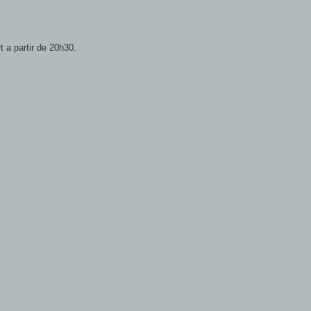
t a partir de 20h30.