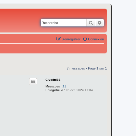
Rechercher
Recherche avancé
S’enregistrer
Connexion
7 messages • Page
1
sur
1
Civodul92
Messages :
21
Enregistré le :
05 oct. 2024 17:04