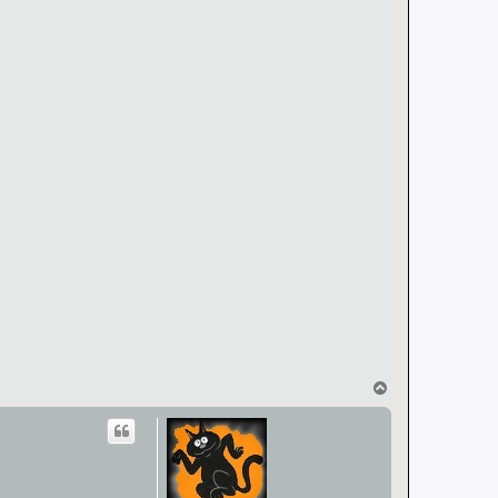
H
a
u
t