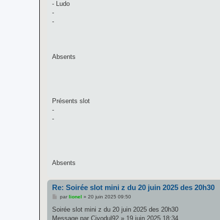
- Ludo
-
-
Absents
Présents slot
-
-
Absents
Re: Soirée slot mini z du 20 juin 2025 des 20h30
M
par
lionel
»
20 juin 2025 09:50
e
s
Soirée slot mini z du 20 juin 2025 des 20h30
s
Message par Civodul92 » 19 juin 2025 18:34
a