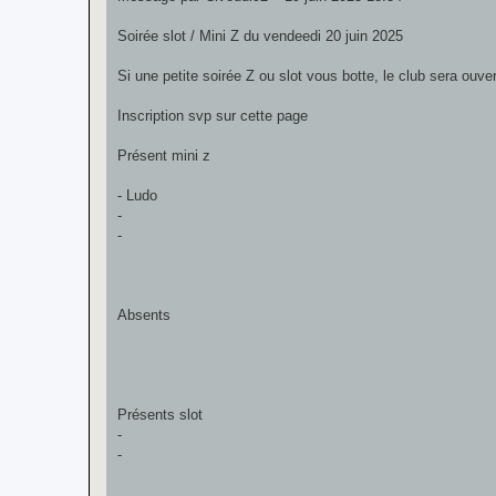
g
e
Soirée slot / Mini Z du vendeedi 20 juin 2025
Si une petite soirée Z ou slot vous botte, le club sera ouver
Inscription svp sur cette page
Présent mini z
- Ludo
-
-
Absents
Présents slot
-
-