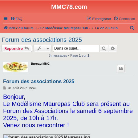
MMC78.com
FAQ
S’enregistrer
Connexion
R
Index du forum
- Le Modélisme Maurepas Club -
La vie du club
e
Forum des associations 2025
c
Rechercher
Recherche 
Répondre
h
3 messages • Page
1
sur
1
e
Bureau MMC
r
c
h
Forum des associations 2025
e
M
31 août 2025 15:49
e
r
Bonjour,
s
s
Le Modélisme Maurepas Club sera présent au
a
g
Forum des Associations le samedi 6 septembre
e
2025, de 10h à 17h.
Venez nous rencontrer !