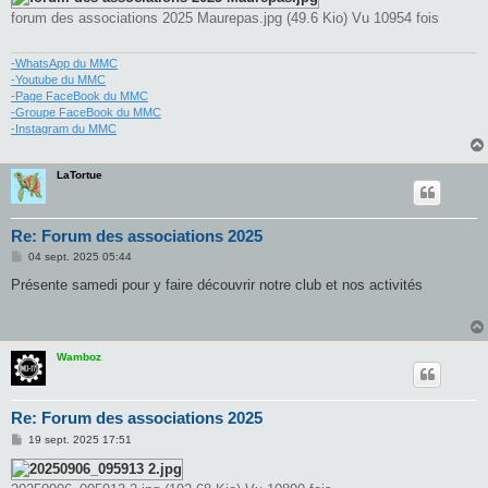
forum des associations 2025 Maurepas.jpg (49.6 Kio) Vu 10954 fois
-WhatsApp du MMC
-Youtube du MMC
-Page FaceBook du MMC
-Groupe FaceBook du MMC
-Instagram du MMC
LaTortue
Re: Forum des associations 2025
M
04 sept. 2025 05:44
e
s
Présente samedi pour y faire découvrir notre club et nos activités
s
a
g
e
Wamboz
Re: Forum des associations 2025
M
19 sept. 2025 17:51
e
s
s