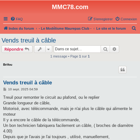
MMC78.com
FAQ
S’enregistrer
Connexion
R
Index du forum
- Le Modélisme Maurepas Club -
Le site et le forum
e
Vends treuil à câble
c
Rechercher
Recherche 
Répondre
h
1 message • Page
1
sur
1
e
Brifou
r
c
h
Vends treuil à câble
e
M
10 sept. 2025 04:59
e
r
s
Treuil pour remonter le circuit au plafond, ou le replier
s
Grande longueur de câble,
a
g
Motorisé, avec télécommande, mais je n'ai plus le câble qui alimente le
e
moteur
Il y a encore le câble de la télécommande,
Un bon technicien fabriquera facilement un câble, ( broches de diamètre
4.00)
Depuis que je l'avais je l'ai toujours , utilisé, manuellement,