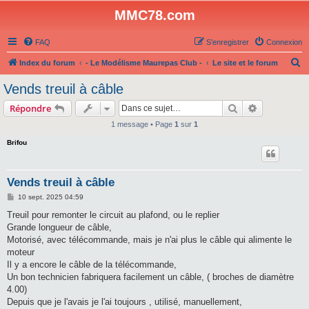
MMC78.com
FAQ
S’enregistrer
Connexion
R
Index du forum
- Le Modélisme Maurepas Club -
Le site et le forum
e
Vends treuil à câble
c
Rechercher
Recherche 
Répondre
h
1 message • Page
1
sur
1
e
Brifou
r
c
h
Vends treuil à câble
e
M
10 sept. 2025 04:59
e
r
s
Treuil pour remonter le circuit au plafond, ou le replier
s
Grande longueur de câble,
a
g
Motorisé, avec télécommande, mais je n'ai plus le câble qui alimente le
e
moteur
Il y a encore le câble de la télécommande,
Un bon technicien fabriquera facilement un câble, ( broches de diamètre
4.00)
Depuis que je l'avais je l'ai toujours , utilisé, manuellement,