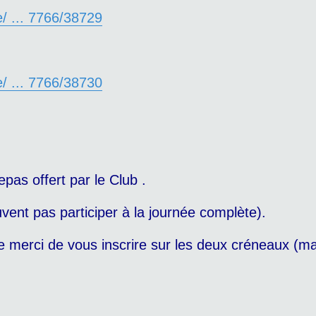
e/ ... 7766/38729
e/ ... 7766/38730
pas offert par le Club .
vent pas participer à la journée complète).
ée merci de vous inscrire sur les deux créneaux (ma