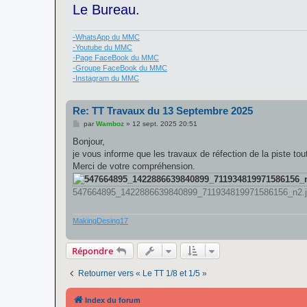
Le Bureau.
-WhatsApp du MMC
-Youtube du MMC
-Page FaceBook du MMC
-Groupe FaceBook du MMC
-Instagram du MMC
Re: TT Travaux du 13 Septembre 2025
M
par
Wamboz
»
12 sept. 2025 20:51
e
s
Bonjour,
s
je vous informe que les travaux de réfection de la piste to
a
g
Merci de votre compréhension.
e
547664895_1422886639840899_711934819971586156_n2.jpg
MakingDesing17
Répondre
Retourner vers « Le TT 1/8 et 1/5 »
Index du forum