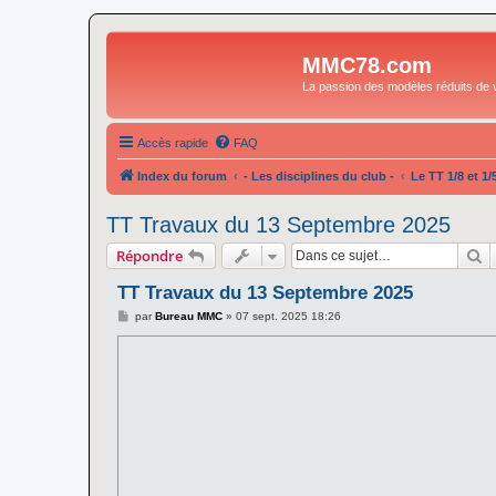
MMC78.com
La passion des modèles réduits de v
Accès rapide
FAQ
Index du forum
- Les disciplines du club -
Le TT 1/8 et 1/
TT Travaux du 13 Septembre 2025
R
Répondre
TT Travaux du 13 Septembre 2025
M
par
Bureau MMC
»
07 sept. 2025 18:26
e
s
s
a
g
e