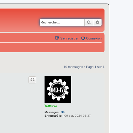
Rechercher
Recherche avancé
S’enregistrer
Connexion
10 messages • Page
1
sur
1
Wamboz
Messages :
36
Enregistré le :
06 oct. 2024 08:37