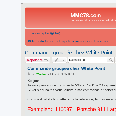
MMC78.com
La passion des modèles réduits de v
Accès rapide
FAQ
Index du forum
- Les petites annonces -
Les ventes
Commande groupée chez White Point
R
Répondre
Commande groupée chez White Point
M
par
Wamboz
»
14 sept. 2025 16:10
e
s
Bonjour,
s
Je vais passer une commande "White Point" le 28 septem
a
g
Si vous souhaitez vous joindre à ma commande et bénéficier
e
Comme d’habitude, mettez-moi la référence, la marque et le
Exemple=> 110087 - Porsche 911 Larg