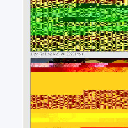
1.jpg (241.42 Kio) Vu 22951 fois