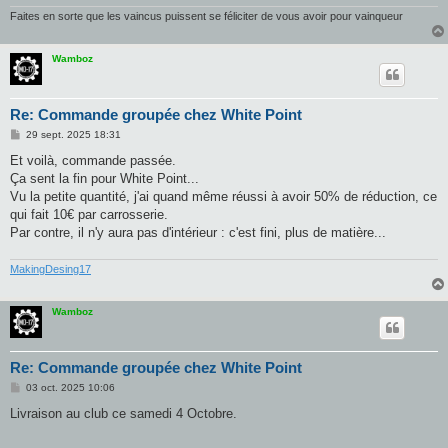
Faites en sorte que les vaincus puissent se féliciter de vous avoir pour vainqueur
Wamboz
Re: Commande groupée chez White Point
M
29 sept. 2025 18:31
e
s
Et voilà, commande passée.
s
Ça sent la fin pour White Point...
a
g
Vu la petite quantité, j'ai quand même réussi à avoir 50% de réduction, ce
e
qui fait 10€ par carrosserie.
Par contre, il n'y aura pas d'intérieur : c'est fini, plus de matière...
MakingDesing17
Wamboz
Re: Commande groupée chez White Point
M
03 oct. 2025 10:06
e
s
Livraison au club ce samedi 4 Octobre.
s
a
g