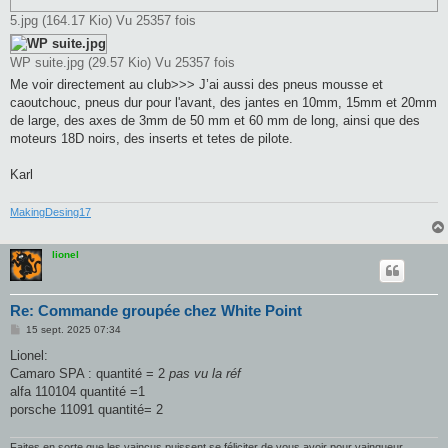
5.jpg (164.17 Kio) Vu 25357 fois
WP suite.jpg (29.57 Kio) Vu 25357 fois
Me voir directement au club>>> J’ai aussi des pneus mousse et
caoutchouc, pneus dur pour l'avant, des jantes en 10mm, 15mm et 20mm
de large, des axes de 3mm de 50 mm et 60 mm de long, ainsi que des
moteurs 18D noirs, des inserts et tetes de pilote.
Karl
MakingDesing17
lionel
Re: Commande groupée chez White Point
M
15 sept. 2025 07:34
e
s
Lionel:
s
Camaro SPA : quantité = 2
pas vu la réf
a
g
alfa 110104 quantité =1
e
porsche 11091 quantité= 2
Faites en sorte que les vaincus puissent se féliciter de vous avoir pour vainqueur