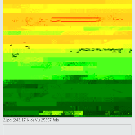
2.jpg (243.17 Kio) Vu 25357 fois