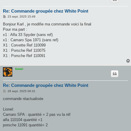
Re: Commande groupée chez White Point
M
23 sept. 2025 15:49
e
s
Bonjour Karl , je modifie ma commande voici la final
s
Pour ma part :
a
g
x1 : Alfa 33 Spyder (sans ref)
e
x1 : Camaro Spa 1971 (sans ref)
X1 : Corvette Ref 110099
X1 : Porsche Ref 110075
X1 : Porsche Ref 110091
lionel
Re: Commande groupée chez White Point
M
28 sept. 2025 06:31
e
s
commande réactualisée
s
a
g
Lionel:
e
Camaro SPA : quantité = 2 pas vu la réf
alfa 110104 quantité =1
porsche 11091 quantité= 2