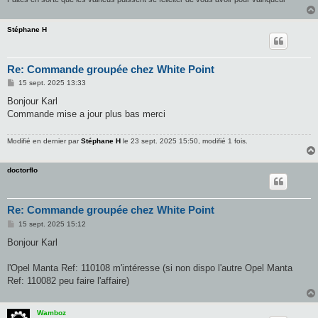
Stéphane H
Re: Commande groupée chez White Point
M
15 sept. 2025 13:33
e
s
Bonjour Karl
s
Commande mise a jour plus bas merci
a
g
e
Modifié en dernier par
Stéphane H
le 23 sept. 2025 15:50, modifié 1 fois.
doctorflo
Re: Commande groupée chez White Point
M
15 sept. 2025 15:12
e
s
Bonjour Karl
s
a
g
l'Opel Manta Ref: 110108 m'intéresse (si non dispo l'autre Opel Manta
e
Ref: 110082 peu faire l'affaire)
Wamboz