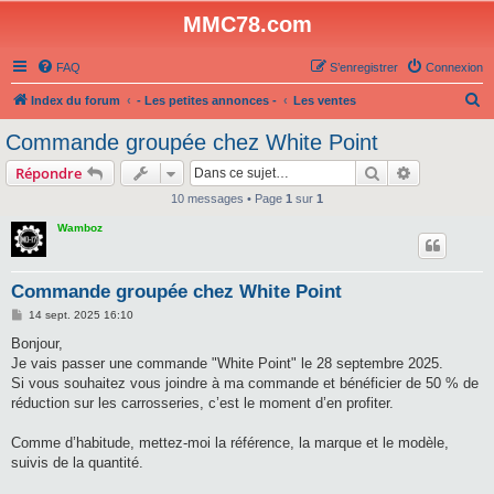
MMC78.com
FAQ
S’enregistrer
Connexion
R
Index du forum
- Les petites annonces -
Les ventes
e
Commande groupée chez White Point
c
Rechercher
Recherche 
Répondre
h
10 messages • Page
1
sur
1
e
Wamboz
r
c
h
Commande groupée chez White Point
e
M
14 sept. 2025 16:10
e
r
s
Bonjour,
s
Je vais passer une commande "White Point" le 28 septembre 2025.
a
g
Si vous souhaitez vous joindre à ma commande et bénéficier de 50 % de
e
réduction sur les carrosseries, c’est le moment d’en profiter.
Comme d’habitude, mettez-moi la référence, la marque et le modèle,
suivis de la quantité.