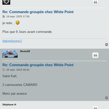
Re: Commande groupée chez White Point
M
19 sept. 2025 17:56
e
s
je note...
s
a
g
Plus que 9 Jours avant commande.
e
MakingDesing17
Denis28
Re: Commande groupée chez White Point
M
20 sept. 2025 08:42
e
s
Salut Karl,
s
a
g
2 carrosseries CAMARO
e
Merci par avance
Stéphane H