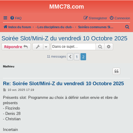
MMC78.com
FAQ
S’enregistrer
Connexion
R
Index du forum
- Les disciplines du club -
Soirées communes Slot/MiNi-Z
e
Soirée Slot/Mini-Z du vendredi 10 Octobre 2025
c
Rechercher
Recherche 
Répondre
h
e
1
2
Précédente
11 messages
r
Mathieu
c
h
Re: Soirée Slot/Mini-Z du vendredi 10 Octobre 2025
e
M
10 oct. 2025 17:19
r
e
s
Présents slot: Programme au choix à définir selon envie et nbre de
s
présents
a
g
- Flozindo
e
- Denis 28
- Christian
Incertain