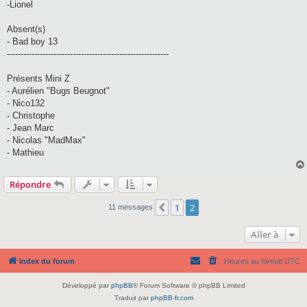
-Lionel
Absent(s)
- Bad boy 13
-----------------------------------------------------------
Présents Mini Z
- Aurélien "Bugs Beugnot"
- Nico132
- Christophe
- Jean Marc
- Nicolas "MadMax"
- Mathieu
Répondre
1
2
Précédente
11 messages
Aller à
Index du forum
Heures au format
UTC
Développé par
phpBB
® Forum Software © phpBB Limited
Traduit par
phpBB-fr.com