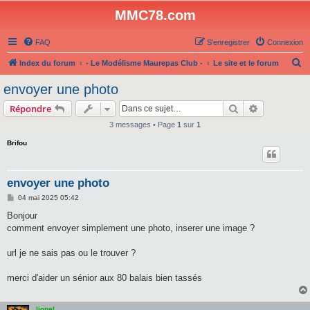
MMC78.com
FAQ
S’enregistrer
Connexion
R
Index du forum
- Le Modélisme Maurepas Club -
Le site et le forum
e
envoyer une photo
c
Rechercher
Recherche 
Répondre
h
3 messages • Page
1
sur
1
e
Brifou
r
c
h
envoyer une photo
e
M
04 mai 2025 05:42
e
r
s
Bonjour
s
comment envoyer simplement une photo, inserer une image ?
a
g
e
url je ne sais pas ou le trouver ?
merci d'aider un sénior aux 80 balais bien tassés
lionel