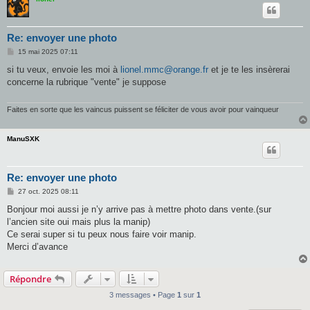
Re: envoyer une photo
M
15 mai 2025 07:11
e
s
si tu veux, envoie les moi à
lionel.mmc@orange.fr
et je te les insèrerai
s
concerne la rubrique "vente" je suppose
a
g
e
Faites en sorte que les vaincus puissent se féliciter de vous avoir pour vainqueur
ManuSXK
Re: envoyer une photo
M
27 oct. 2025 08:11
e
s
Bonjour moi aussi je n’y arrive pas à mettre photo dans vente.(sur
s
l’ancien site oui mais plus la manip)
a
g
Ce serai super si tu peux nous faire voir manip.
e
Merci d’avance
Répondre
3 messages • Page
1
sur
1