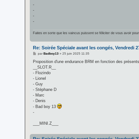
-
-
-
-
Faites en sorte que les vaincus puissent se féliciter de vous avoir pou
Re: Soirée Spéciale avant les congés, Vendredi 2
M
par
Badboy13
»
25 juin 2025 11:35
e
s
Proposition d'une endurance BRM en fonction des présent
s
__SLOT.R__
a
g
- Flozindo
e
- Lionel
- Guy
- Stéphane D
- Marc
- Denis
- Bad boy 13
-
___MINI.Z___
Re: Soirée Spéciale avant les congés, Vendredi 2