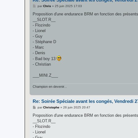
M
par
Chris
»
25 juin 2025 17:03
e
s
Proposition d'une endurance BRM en fonction des présent
s
__SLOT.R__
a
g
- Flozindo
e
- Lionel
- Guy
- Stéphane D
- Marc
- Denis
- Bad boy 13
- Christian
___MINI.Z___
Champion en devenir...
Re: Soirée Spéciale avant les congés, Vendredi 2
M
par
Christophe
»
26 juin 2025 20:47
e
s
Proposition d'une endurance BRM en fonction des présent
s
__SLOT.R__
a
g
- Flozindo
e
- Lionel
- Guy