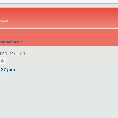
oiture
nes Slot/MiNi-Z
edi 27 juin
echercher
Recherche avancée
 27 juin
s