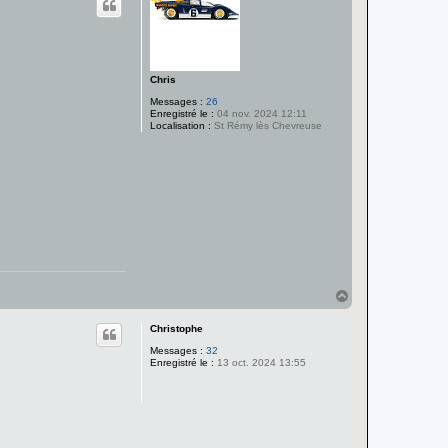
t
Chris
Messages :
26
Enregistré le :
04 nov. 2024 12:11
Localisation :
St Rémy lès Chevreuse
H
a
u
Christophe
t
Messages :
32
Enregistré le :
13 oct. 2024 13:55