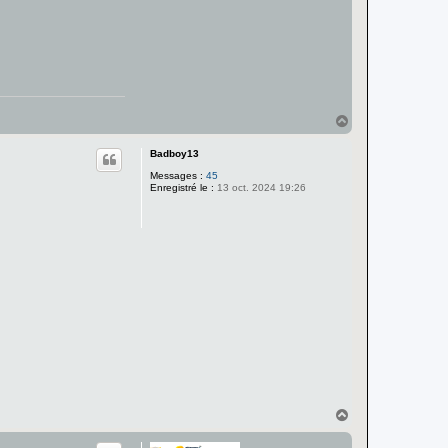
i
o
n
e
l
H
a
u
Badboy13
t
Messages :
45
Enregistré le :
13 oct. 2024 19:26
H
a
u