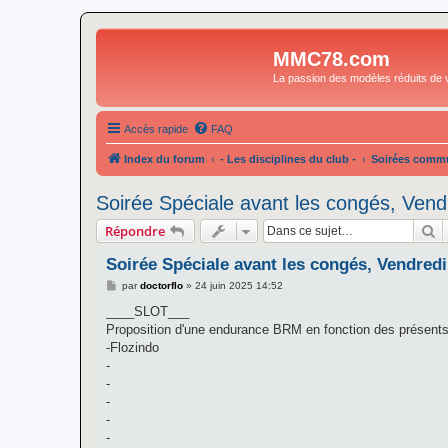
MMC78.com
La passion des modèles réduits de v
Accès rapide
FAQ
Index du forum
- Les disciplines du club -
Soirées commu
Soirée Spéciale avant les congés, Vendr
R
Répondre
Soirée Spéciale avant les congés, Vendredi
M
par
doctorflo
»
24 juin 2025 14:52
e
s
____SLOT___
s
Proposition d'une endurance BRM en fonction des présent
a
g
-Flozindo
e
-
-
-
-
-