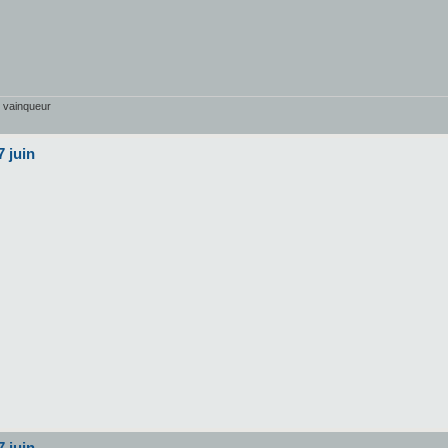
r vainqueur
7 juin
s
7 juin