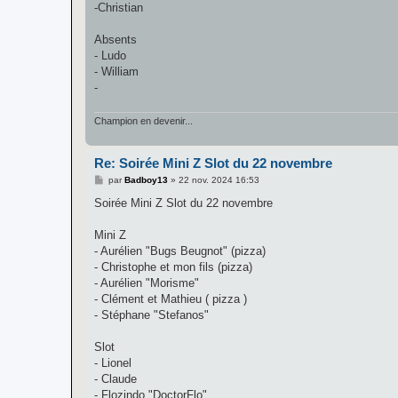
-Christian
Absents
- Ludo
- William
-
Champion en devenir...
Re: Soirée Mini Z Slot du 22 novembre
M
par
Badboy13
»
22 nov. 2024 16:53
e
s
Soirée Mini Z Slot du 22 novembre
s
a
g
Mini Z
e
- Aurélien "Bugs Beugnot" (pizza)
- Christophe et mon fils (pizza)
- Aurélien "Morisme"
- Clément et Mathieu ( pizza )
- Stéphane "Stefanos"
Slot
- Lionel
- Claude
- Flozindo "DoctorFlo"