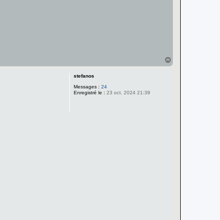
H
a
u
stefanos
t
Messages :
24
Enregistré le :
23 oct. 2024 21:39