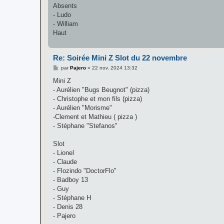
Absents
- Ludo
- William
Haut
Re: Soirée Mini Z Slot du 22 novembre
M
par
Pajero
»
22 nov. 2024 13:32
e
s
Mini Z
s
- Aurélien "Bugs Beugnot" (pizza)
a
g
- Christophe et mon fils (pizza)
e
- Aurélien "Morisme"
-Clement et Mathieu ( pizza )
- Stéphane "Stefanos"
Slot
- Lionel
- Claude
- Flozindo "DoctorFlo"
- Badboy 13
- Guy
- Stéphane H
- Denis 28
- Pajero