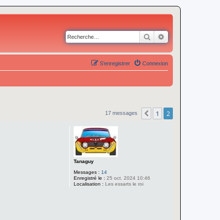
Rechercher
Recherche avancé
S’enregistrer
Connexion
1
2
Précédente
17 messages
Tanaguy
Messages :
14
Enregistré le :
25 oct. 2024 10:46
Localisation :
Les essarts le roi