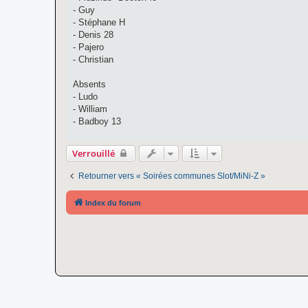
- Guy
- Stéphane H
- Denis 28
- Pajero
- Christian
Absents
- Ludo
- William
- Badboy 13
Verrouillé
Retourner vers « Soirées communes Slot/MiNi-Z »
Index du forum