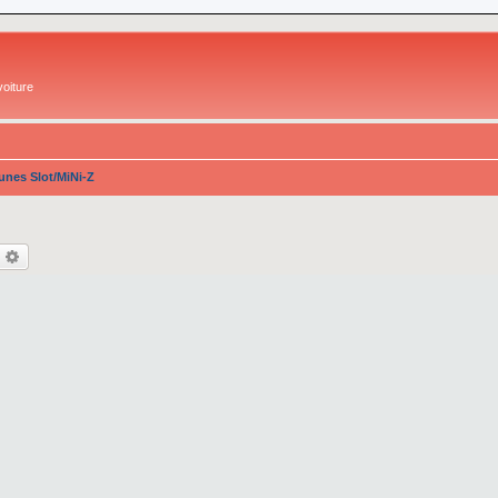
oiture
nes Slot/MiNi-Z
echercher
Recherche avancée