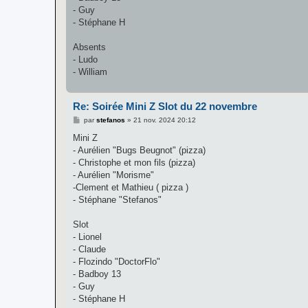
- Guy
- Stéphane H
Absents
- Ludo
- William
Re: Soirée Mini Z Slot du 22 novembre
M
par
stefanos
»
21 nov. 2024 20:12
e
s
Mini Z
s
- Aurélien "Bugs Beugnot" (pizza)
a
g
- Christophe et mon fils (pizza)
e
- Aurélien "Morisme"
-Clement et Mathieu ( pizza )
- Stéphane "Stefanos"
Slot
- Lionel
- Claude
- Flozindo "DoctorFlo"
- Badboy 13
- Guy
- Stéphane H