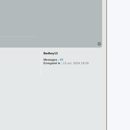
H
a
u
Badboy13
t
Messages :
45
Enregistré le :
13 oct. 2024 19:26