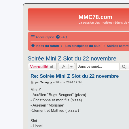
MMC78.com
La passion des modèles réduits de v
Accès rapide
FAQ
Index du forum
- Les disciplines du club -
Soirées commu
Soirée Mini Z Slot du 22 novembre
R
Verrouillé
Re: Soirée Mini Z Slot du 22 novembre
M
par
Tanaguy
»
20 nov. 2024 17:34
e
s
Mini Z
s
- Aurélien "Bugs Beugnot" (pizza)
a
g
- Christophe et mon fils (pizza)
e
- Aurélien "Morisme"
-Clement et Mathieu ( pizza )
Slot
- Lionel