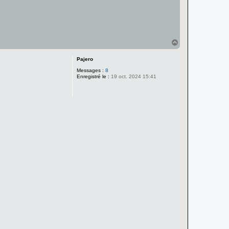
H
a
u
Pajero
t
Messages :
8
Enregistré le :
19 oct. 2024 15:41