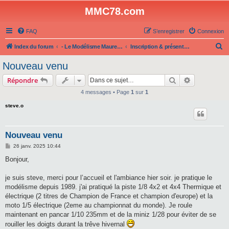
MMC78.com
FAQ
S’enregistrer
Connexion
R
Index du forum
- Le Modélisme Maurepas Club -
Inscription & présentation
e
Nouveau venu
c
Rechercher
Recherche 
Répondre
h
4 messages • Page
1
sur
1
e
steve.o
r
c
h
Nouveau venu
e
M
26 janv. 2025 10:44
e
r
s
Bonjour,
s
a
g
je suis steve, merci pour l’accueil et l'ambiance hier soir. je pratique le
e
modélisme depuis 1989. j'ai pratiqué la piste 1/8 4x2 et 4x4 Thermique et
électrique (2 titres de Champion de France et champion d'europe) et la
moto 1/5 électrique (2eme au championnat du monde). Je roule
maintenant en pancar 1/10 235mm et de la miniz 1/28 pour éviter de se
rouiller les doigts durant la trêve hivernal