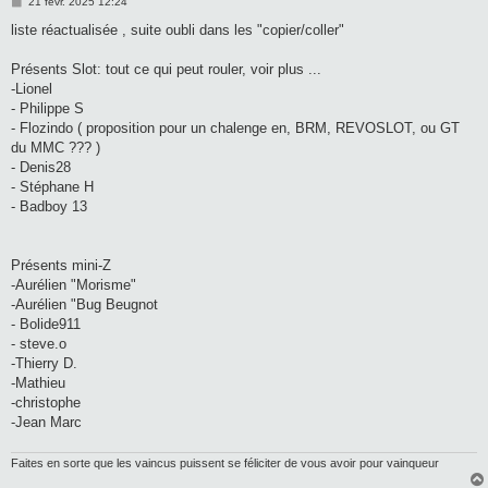
M
21 févr. 2025 12:24
e
s
liste réactualisée , suite oubli dans les "copier/coller"
s
a
g
Présents Slot: tout ce qui peut rouler, voir plus ...
e
-Lionel
- Philippe S
- Flozindo ( proposition pour un chalenge en, BRM, REVOSLOT, ou GT
du MMC ??? )
- Denis28
- Stéphane H
- Badboy 13
Présents mini-Z
-Aurélien "Morisme"
-Aurélien "Bug Beugnot
- Bolide911
- steve.o
-Thierry D.
-Mathieu
-christophe
-Jean Marc
Faites en sorte que les vaincus puissent se féliciter de vous avoir pour vainqueur