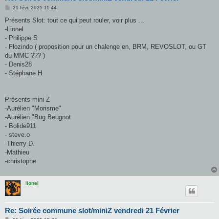
M
21 févr. 2025 11:44
e
s
Présents Slot: tout ce qui peut rouler, voir plus ...
s
-Lionel
a
g
- Philippe S
e
- Flozindo ( proposition pour un chalenge en, BRM, REVOSLOT, ou GT
du MMC ??? )
- Denis28
- Stéphane H
Présents mini-Z
-Aurélien "Morisme"
-Aurélien "Bug Beugnot
- Bolide911
- steve.o
-Thierry D.
-Mathieu
-christophe
lionel
Re: Soirée commune slot/miniZ vendredi 21 Février