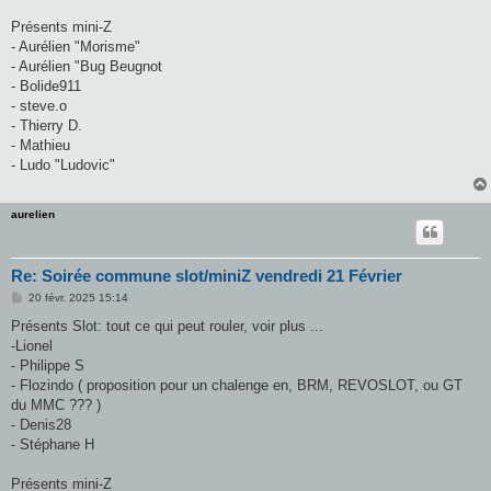
Présents mini-Z
- Aurélien "Morisme"
- Aurélien "Bug Beugnot
- Bolide911
- steve.o
- Thierry D.
- Mathieu
- Ludo "Ludovic"
aurelien
Re: Soirée commune slot/miniZ vendredi 21 Février
M
20 févr. 2025 15:14
e
s
Présents Slot: tout ce qui peut rouler, voir plus ...
s
-Lionel
a
g
- Philippe S
e
- Flozindo ( proposition pour un chalenge en, BRM, REVOSLOT, ou GT
du MMC ??? )
- Denis28
- Stéphane H
Présents mini-Z