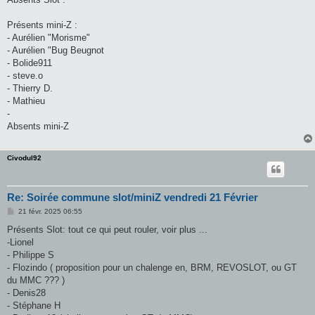
Présents mini-Z :
- Aurélien "Morisme"
- Aurélien "Bug Beugnot
- Bolide911
- steve.o
- Thierry D.
- Mathieu
-
Absents mini-Z
Civodul92
Re: Soirée commune slot/miniZ vendredi 21 Février
M
21 févr. 2025 06:55
e
s
Présents Slot: tout ce qui peut rouler, voir plus ...
s
-Lionel
a
g
- Philippe S
e
- Flozindo ( proposition pour un chalenge en, BRM, REVOSLOT, ou GT
du MMC ??? )
- Denis28
- Stéphane H