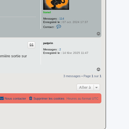
lionel
Messages :
114
Enregistré le :
07 oct. 2024 17:37
C
Contact :
o
n
H
t
a
a
u
c
patprin
t
t
Messages :
2
e
Enregistré le :
14 févr. 2025 11:47
r
emière sortie sur
l
i
o
n
H
e
a
l
3 messages • Page
1
sur
1
u
t
Aller à
Nous contacter
Supprimer les cookies
Heures au format
UTC