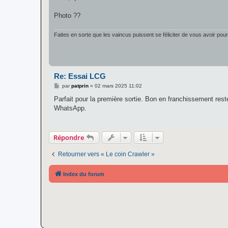
s
a
g
Photo ??
e
Faites en sorte que les vaincus puissent se féliciter de vous avoir pou
Re: Essai LCG
M
par
patprin
»
02 mars 2025 11:02
e
s
Parfait pour la première sortie. Bon en franchissement reste
s
WhatsApp.
a
g
e
Répondre
Retourner vers « Le coin Crawler »
Index du forum