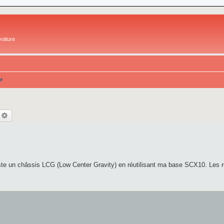
oiture
r
echercher
Recherche avancée
e un châssis LCG (Low Center Gravity) en réutilisant ma base SCX10. Les ré