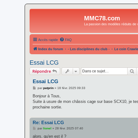
MMC78.com
La passion des modèles réduits de v
Accès rapide
FAQ
Index du forum
- Les disciplines du club -
Le coin Crawle
Essai LCG
R
Répondre
Essai LCG
M
par
patprin
»
18 févr. 2025 09:33
e
s
Bonjour à Tous,
s
Suite à usure de mon châssis cage sur base SCX10, je test
a
g
prochaine sortie.
e
Re: Essai LCG
M
par
lionel
»
28 févr. 2025 07:40
e
s
alors, qu'en est il ?