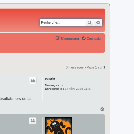
Rechercher
Recherche avancé
S’enregistrer
Connexion
3 messages • Page
1
sur
1
patprin
Messages :
2
Enregistré le :
14 févr. 2025 11:47
sultats lors de la
H
a
u
t