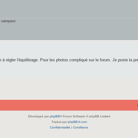
r vainqueur
 à régler l'équilibrage. Pour les photos compliqué sur le forum. Je poste la pr
Développé par
phpBB
® Forum Software © phpBB Limited
Traduit par
phpBB-fr.com
Confidentialité
|
Conditions