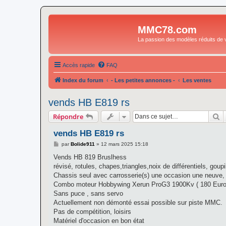
MMC78.com
La passion des modèles réduits de v
Accès rapide
FAQ
Index du forum
- Les petites annonces -
Les ventes
vends HB E819 rs
R
Répondre
vends HB E819 rs
M
par
Bolide911
»
12 mars 2025 15:18
e
s
Vends HB 819 Bruslhess
s
révisé, rotules, chapes,triangles,noix de différentiels, goupi
a
g
Chassis seul avec carrosserie(s) une occasion une neuve,
e
Combo moteur Hobbywing Xerun ProG3 1900Kv ( 180 Euro
Sans puce , sans servo
Actuellement non démonté essai possible sur piste MMC.
Pas de compétition, loisirs
Matériel d'occasion en bon état