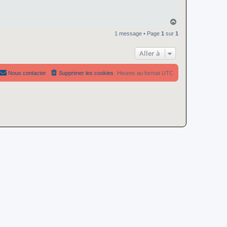
H
a
1 message • Page
1
sur
1
u
t
Aller à
Nous contacter
Supprimer les cookies
Heures au format
UTC