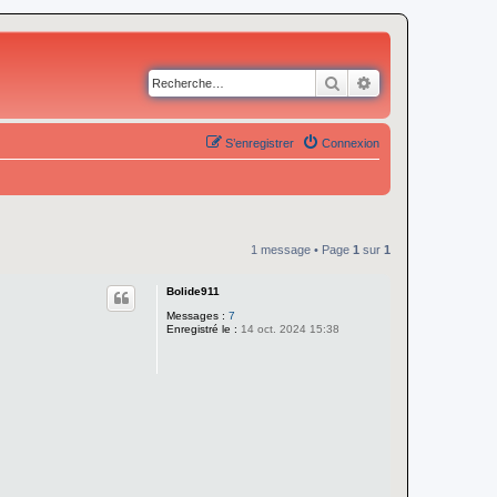
Rechercher
Recherche avancé
S’enregistrer
Connexion
1 message • Page
1
sur
1
Bolide911
Messages :
7
Enregistré le :
14 oct. 2024 15:38