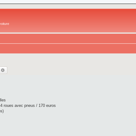
oiture
echercher
Recherche avancée
lles
 4 roues avec pneus / 170 euros
s)