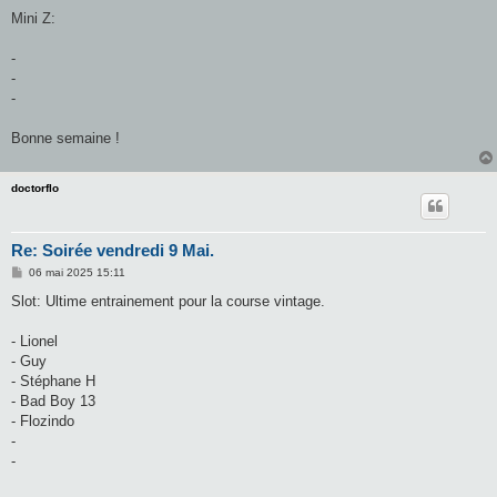
Mini Z:
-
-
-
Bonne semaine !
doctorflo
Re: Soirée vendredi 9 Mai.
M
06 mai 2025 15:11
e
s
Slot: Ultime entrainement pour la course vintage.
s
a
g
- Lionel
e
- Guy
- Stéphane H
- Bad Boy 13
- Flozindo
-
-