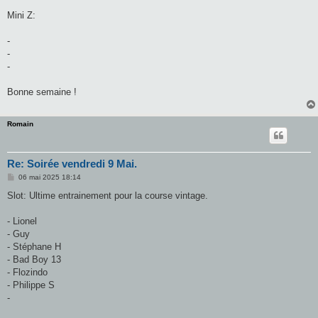
Mini Z:
-
-
-
Bonne semaine !
Romain
Re: Soirée vendredi 9 Mai.
M
06 mai 2025 18:14
e
s
Slot: Ultime entrainement pour la course vintage.
s
a
g
- Lionel
e
- Guy
- Stéphane H
- Bad Boy 13
- Flozindo
- Philippe S
-