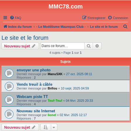
MMC78.com
FAQ
S’enregistrer
Connexion
R
Index du forum
- Le Modélisme Maurepas Club -
Le site et le forum
e
Le site et le forum
c
Rechercher
Recherche avanc
Nouveau sujet
h
4 sujets • Page
1
sur
1
e
Sujets
r
c
envoyer une photo
Dernier message par
ManuSXK
«
27 oct. 2025 08:11
h
Réponses :
2
e
Vends treuil à câble
Dernier message par
Brifou
«
10 sept. 2025 04:59
r
Webcam piste TT
Dernier message par
Teuf-Teuf
«
04 févr. 2025 20:33
Réponses :
4
Nouveau site Internet
Dernier message par
lionel
«
02 févr. 2025 12:17
Réponses :
7
Nouveau sujet