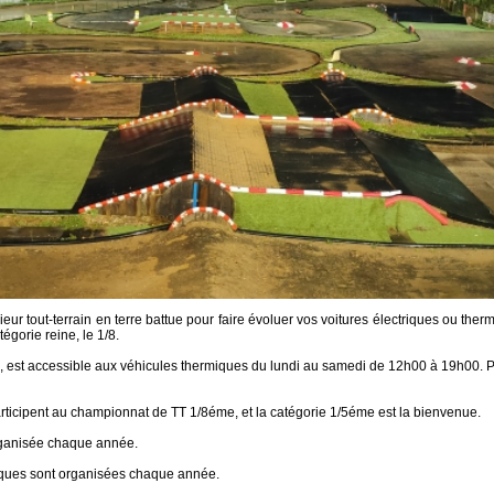
rieur tout-terrain en terre battue pour faire évoluer vos voitures électriques ou ther
tégorie reine, le 1/8.
2, est accessible aux véhicules thermiques du lundi au samedi de 12h00 à 19h00. Pa
icipent au championnat de TT 1/8éme, et la catégorie 1/5éme est la bienvenue.
rganisée chaque année.
iques sont organisées chaque année.