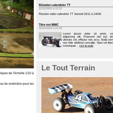
Réunion calendrier TT
22/11/2022 à 22:22
Réunion vidéo calendrier TT Samedi 26/11 à 14h30
Titre evt MMC
18/11/2022 à 22:38
Lorem ipsum dolor sit amet, con
adipiscing elit. Praesent nisl est, ph
ultricies vel, efficitur nec arcu. Nulla s
non felis eleifend convallis. Nam vel libe
consequat ...
Lire la suite
Le Tout Terrain
miques de l'échelle 1/10 à
s de restriction pour les