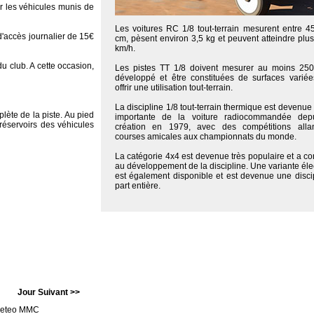
r les véhicules munis de
Les voitures RC 1/8 tout-terrain mesurent entre 4
 d'accès journalier de 15€
cm, pèsent environ 3,5 kg et peuvent atteindre plu
km/h.
du club. A cette occasion,
Les pistes TT 1/8 doivent mesurer au moins 25
développé et être constituées de surfaces varié
offrir une utilisation tout-terrain.
La discipline 1/8 tout-terrain thermique est devenue 
lète de la piste. Au pied
importante de la voiture radiocommandée dep
réservoirs des véhicules
création en 1979, avec des compétitions alla
courses amicales aux championnats du monde.
La catégorie 4x4 est devenue très populaire et a co
au développement de la discipline. Une variante éle
est également disponible et est devenue une disci
part entière.
Jour Suivant >>