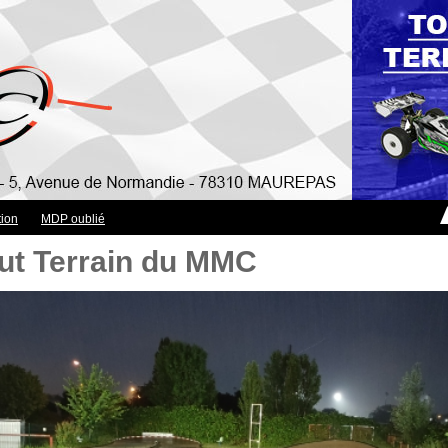
tion
MDP oublié
out Terrain du MMC