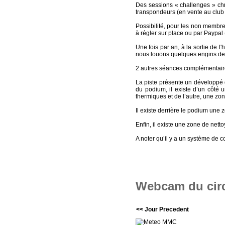
Des sessions « challenges » chr
transpondeurs (en vente au club 
Possibilité, pour les non membre
à régler sur place ou par Payp
Une fois par an, à la sortie de l
nous louons quelques engins de 
2 autres séances complémentaires
La piste présente un développé d
du podium, il existe d’un côté 
thermiques et de l’autre, une z
Il existe derrière le podium une
Enfin, il existe une zone de net
A noter qu’il y a un système de
Webcam du circ
<< Jour Precedent