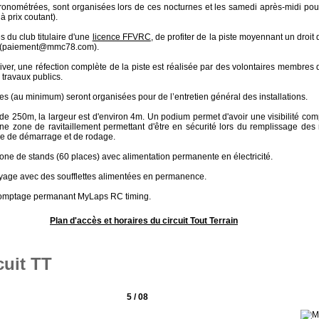
onométrées, sont organisées lors de ces nocturnes et les samedi après-midi pou
à prix coutant).
s du club titulaire d'une
licence FFVRC
, de profiter de la piste moyennant un droit
al (paiement@mmc78.com).
'hiver, une réfection complète de la piste est réalisée par des volontaires membres 
travaux publics.
 (au minimum) seront organisées pour de l’entretien général des installations.
e 250m, la largeur est d'environ 4m. Un podium permet d'avoir une visibilité comp
une zone de ravitaillement permettant d'être en sécurité lors du remplissage des 
one de démarrage et de rodage.
 zone de stands (60 places) avec alimentation permanente en électricité.
toyage avec des soufflettes alimentées en permanence.
 comptage permanant MyLaps RC timing.
Plan d'accès et horaires du circuit Tout Terrain
uit TT
5 / 08